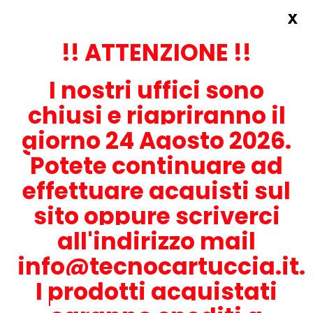
x
Accedi
REGISTRATI ORA!
!! ATTENZIONE !!
I nostri uffici sono
chiusi e riapriranno il
giorno 24 Agosto 2026.
Potete continuare ad
CONTATTACI
effettuare acquisti sul
0536-1945414
sito oppure scriverci
all'indirizzo mail
info@tecnocartuccia.it.
ATTENZIONE! Se stai cercando i prodotti per la tua stampante,
digita solamente la parte numerica del modello tralasciando
I prodotti acquistati
lettere e trattini. Per esempio, se cerchi Lexmark MS317dn scrivi
solamente 317 e seleziona il modello della stampante tra quelli
proposti.