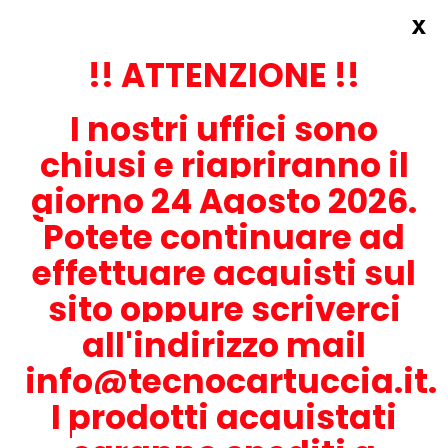
x
Accedi
REGISTRATI ORA!
!! ATTENZIONE !!
I nostri uffici sono
chiusi e riapriranno il
giorno 24 Agosto 2026.
Potete continuare ad
CONTATTACI
effettuare acquisti sul
0536-1945414
sito oppure scriverci
all'indirizzo mail
info@tecnocartuccia.it.
ATTENZIONE! Se stai cercando i prodotti per la tua stampante,
digita solamente la parte numerica del modello tralasciando
I prodotti acquistati
lettere e trattini. Per esempio, se cerchi Lexmark MS317dn scrivi
solamente 317 e seleziona il modello della stampante tra quelli
proposti.