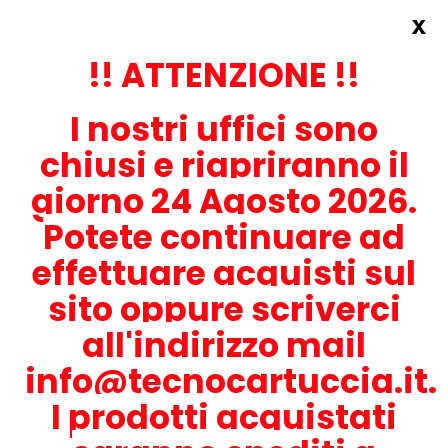
x
Accedi
REGISTRATI ORA!
!! ATTENZIONE !!
I nostri uffici sono
chiusi e riapriranno il
giorno 24 Agosto 2026.
Potete continuare ad
CONTATTACI
effettuare acquisti sul
0536-1945414
sito oppure scriverci
all'indirizzo mail
info@tecnocartuccia.it.
ATTENZIONE! Se stai cercando i prodotti per la tua stampante,
digita solamente la parte numerica del modello tralasciando
I prodotti acquistati
lettere e trattini. Per esempio, se cerchi Lexmark MS317dn scrivi
solamente 317 e seleziona il modello della stampante tra quelli
proposti.