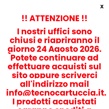
x
Accedi
REGISTRATI ORA!
!! ATTENZIONE !!
I nostri uffici sono
chiusi e riapriranno il
giorno 24 Agosto 2026.
Potete continuare ad
CONTATTACI
effettuare acquisti sul
0536-1945414
sito oppure scriverci
all'indirizzo mail
info@tecnocartuccia.it.
ATTENZIONE! Se stai cercando i prodotti per la tua stampante,
digita solamente la parte numerica del modello tralasciando
I prodotti acquistati
lettere e trattini. Per esempio, se cerchi Lexmark MS317dn scrivi
solamente 317 e seleziona il modello della stampante tra quelli
proposti.