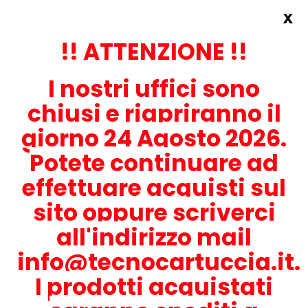
x
Accedi
REGISTRATI ORA!
!! ATTENZIONE !!
I nostri uffici sono
chiusi e riapriranno il
giorno 24 Agosto 2026.
Potete continuare ad
CONTATTACI
effettuare acquisti sul
0536-1945414
sito oppure scriverci
all'indirizzo mail
info@tecnocartuccia.it.
ATTENZIONE! Se stai cercando i prodotti per la tua stampante,
digita solamente la parte numerica del modello tralasciando
I prodotti acquistati
lettere e trattini. Per esempio, se cerchi Lexmark MS317dn scrivi
solamente 317 e seleziona il modello della stampante tra quelli
proposti.