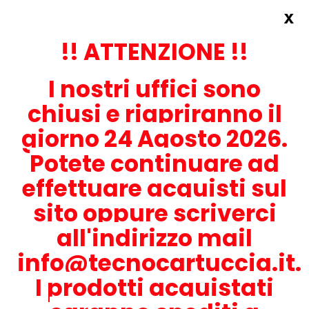
x
Accedi
REGISTRATI ORA!
!! ATTENZIONE !!
I nostri uffici sono
chiusi e riapriranno il
giorno 24 Agosto 2026.
Potete continuare ad
CONTATTACI
effettuare acquisti sul
0536-1945414
sito oppure scriverci
all'indirizzo mail
info@tecnocartuccia.it.
ATTENZIONE! Se stai cercando i prodotti per la tua stampante,
digita solamente la parte numerica del modello tralasciando
I prodotti acquistati
lettere e trattini. Per esempio, se cerchi Lexmark MS317dn scrivi
solamente 317 e seleziona il modello della stampante tra quelli
proposti.