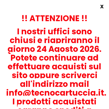
x
Accedi
REGISTRATI ORA!
!! ATTENZIONE !!
I nostri uffici sono
chiusi e riapriranno il
giorno 24 Agosto 2026.
Potete continuare ad
CONTATTACI
effettuare acquisti sul
0536-1945414
sito oppure scriverci
all'indirizzo mail
info@tecnocartuccia.it.
ATTENZIONE! Se stai cercando i prodotti per la tua stampante,
digita solamente la parte numerica del modello tralasciando
I prodotti acquistati
lettere e trattini. Per esempio, se cerchi Lexmark MS317dn scrivi
solamente 317 e seleziona il modello della stampante tra quelli
proposti.