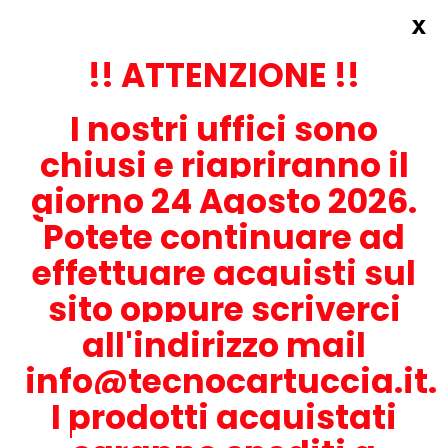
x
Accedi
REGISTRATI ORA!
!! ATTENZIONE !!
I nostri uffici sono
chiusi e riapriranno il
giorno 24 Agosto 2026.
Potete continuare ad
CONTATTACI
effettuare acquisti sul
0536-1945414
sito oppure scriverci
all'indirizzo mail
info@tecnocartuccia.it.
ATTENZIONE! Se stai cercando i prodotti per la tua stampante,
digita solamente la parte numerica del modello tralasciando
I prodotti acquistati
lettere e trattini. Per esempio, se cerchi Lexmark MS317dn scrivi
solamente 317 e seleziona il modello della stampante tra quelli
proposti.