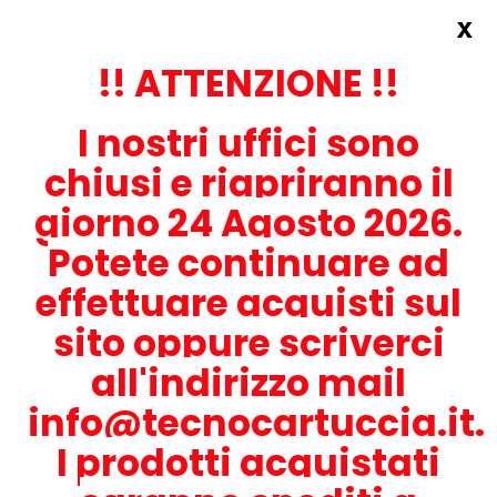
x
Accedi
REGISTRATI ORA!
!! ATTENZIONE !!
I nostri uffici sono
chiusi e riapriranno il
giorno 24 Agosto 2026.
Potete continuare ad
CONTATTACI
effettuare acquisti sul
0536-1945414
sito oppure scriverci
all'indirizzo mail
info@tecnocartuccia.it.
ATTENZIONE! Se stai cercando i prodotti per la tua stampante,
digita solamente la parte numerica del modello tralasciando
I prodotti acquistati
lettere e trattini. Per esempio, se cerchi Lexmark MS317dn scrivi
solamente 317 e seleziona il modello della stampante tra quelli
proposti.