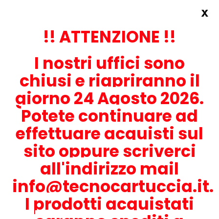
x
Accedi
REGISTRATI ORA!
!! ATTENZIONE !!
I nostri uffici sono
chiusi e riapriranno il
giorno 24 Agosto 2026.
Potete continuare ad
CONTATTACI
effettuare acquisti sul
0536-1945414
sito oppure scriverci
all'indirizzo mail
info@tecnocartuccia.it.
ATTENZIONE! Se stai cercando i prodotti per la tua stampante,
digita solamente la parte numerica del modello tralasciando
I prodotti acquistati
lettere e trattini. Per esempio, se cerchi Lexmark MS317dn scrivi
solamente 317 e seleziona il modello della stampante tra quelli
proposti.