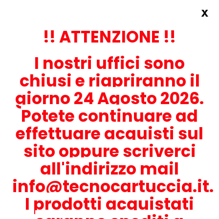
x
Accedi
REGISTRATI ORA!
!! ATTENZIONE !!
I nostri uffici sono
chiusi e riapriranno il
giorno 24 Agosto 2026.
Potete continuare ad
CONTATTACI
effettuare acquisti sul
0536-1945414
sito oppure scriverci
all'indirizzo mail
info@tecnocartuccia.it.
ATTENZIONE! Se stai cercando i prodotti per la tua stampante,
digita solamente la parte numerica del modello tralasciando
I prodotti acquistati
lettere e trattini. Per esempio, se cerchi Lexmark MS317dn scrivi
solamente 317 e seleziona il modello della stampante tra quelli
proposti.